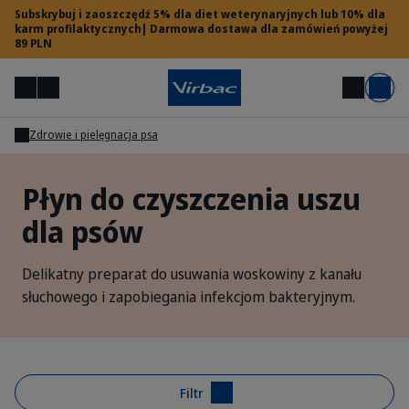
Subskrybuj i zaoszczędź 5% dla diet weterynaryjnych lub 10% dla
karm profilaktycznych| Darmowa dostawa dla zamówień powyżej
89 PLN
Menu
Moje konto
Szukaj
Koszyk
Zdrowie i pielęgnacja psa
Dostęp dla lekarzy weterynarii
Płyn do czyszczenia uszu
dla psów
Potrzebujesz pomocy?
Delikatny preparat do usuwania woskowiny z kanału
słuchowego i zapobiegania infekcjom bakteryjnym.
Filtr