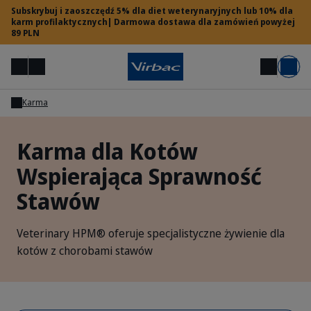
Subskrybuj i zaoszczędź 5% dla diet weterynaryjnych lub 10% dla
karm profilaktycznych| Darmowa dostawa dla zamówień powyżej
89 PLN
Menu
Moje konto
Szukaj
Koszyk
Karma
Dostęp dla lekarzy weterynarii
Karma dla Kotów
Wspierająca Sprawność
Potrzebujesz pomocy?
Stawów
Veterinary HPM® oferuje specjalistyczne żywienie dla
kotów z chorobami stawów