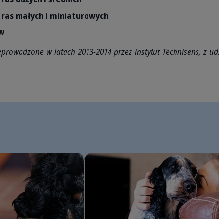
 ras małych i miniaturowych
ów
rowadzone w latach 2013-2014 przez instytut Technisens, z udz
sów: Jak uniknąć przebarwień?
Mity w żywieniu psów i kotów