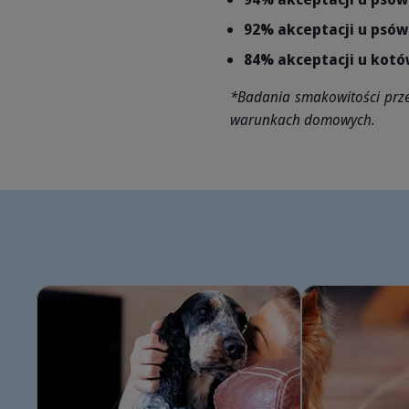
92% akceptacji u psów
84% akceptacji u kot
*Badania smakowitości przep
warunkach domowych.
Jak czytać etykiety karm? Dowiedz się, co je Twój zwierzak
Żywienie białych p