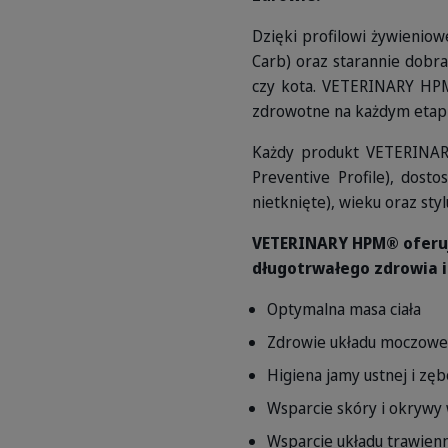
Dzięki profilowi żywieniow
Carb) oraz starannie dob
czy kota. VETERINARY HPM
zdrowotne na każdym etapi
Każdy produkt VETERINARY
Preventive Profile), dost
nietknięte), wieku oraz st
VETERINARY HPM® oferuj
długotrwałego zdrowia 
Optymalna masa ciała
Zdrowie układu moczow
Higiena jamy ustnej i zę
Wsparcie skóry i okrywy
Wsparcie układu trawien