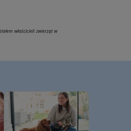
iałem właścicieli zwierząt w
Alergie pokarmowe u psów i kotów: co każdy opiekun powinien wiedzie