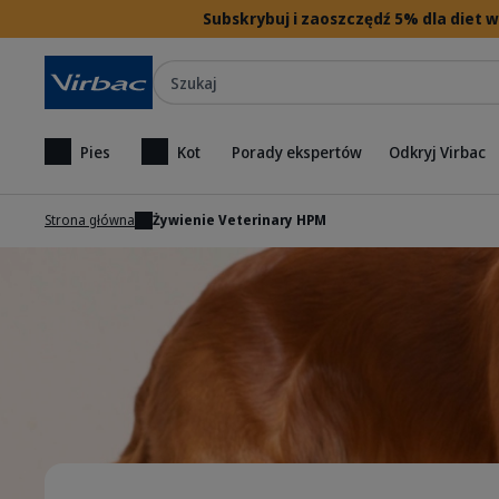
Subskrybuj i zaoszczędź 5% dla diet
Szukaj
Pies
Kot
Porady ekspertów
Odkryj Virbac
Strona główna
Żywienie Veterinary HPM