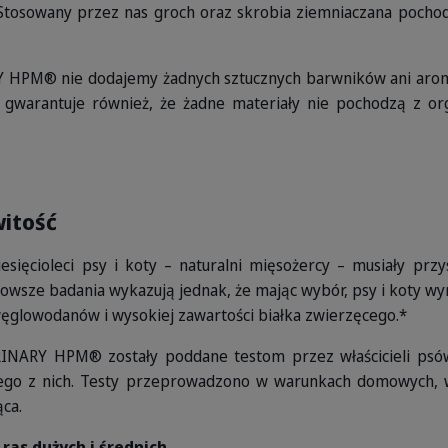
 Stosowany przez nas groch oraz skrobia ziemniaczana pochod
HPM® nie dodajemy żadnych sztucznych barwników ani arom
 gwarantuje również, że żadne materiały nie pochodzą z 
itość
esięcioleci psy i koty – naturalni mięsożercy – musiały prz
owsze badania wykazują jednak, że mając wybór, psy i koty w
węglowodanów i wysokiej zawartości białka zwierzęcego.*
INARY HPM® zostały poddane testom przez właścicieli psów
dego z nich. Testy przeprowadzono w warunkach domowych, w 
ca.
ras dużych i średnich