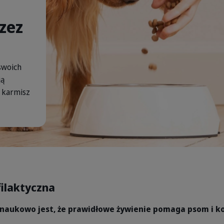
zez
Homepage highlight 2 background
swoich
ją
y karmisz
filaktyczna
aukowo jest, że prawidłowe żywienie pomaga psom i k