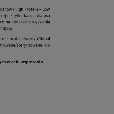
wodanów (High Protein – Low
j niż tylko karma dla psa
ące na konkretne wyzwania
ndycję.
il profilaktyczny (Global
strowane/sterylizowane lub
ch w celu wspierania