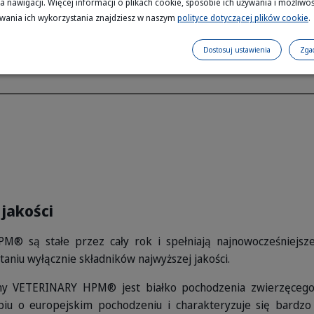
a nawigacji. Więcej informacji o plikach cookie, sposobie ich używania i możliwoś
wania ich wykorzystania znajdziesz w naszym
polityce dotyczącej plików cookie
.
Dostosuj ustawienia
Zga
 jakości
® są stałe przez cały rok i spełniają najnowocześniejsz
aniu wyłącznie składników najwyższej jakości.
y VETERINARY HPM® jest białko pochodzenia zwierzęcego.
biu o europejskim pochodzeniu i charakteryzuje się bardzo