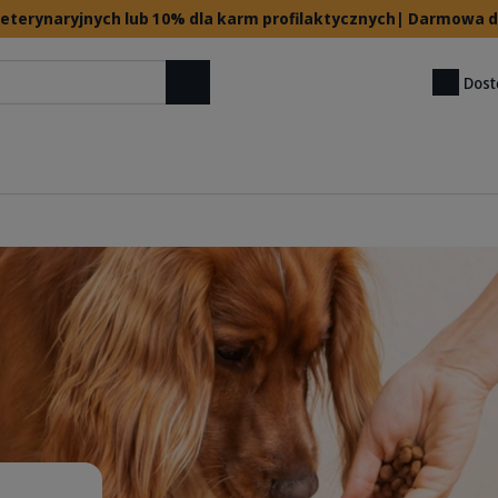
 weterynaryjnych lub 10% dla karm profilaktycznych| Darmowa
Dost
Szukaj