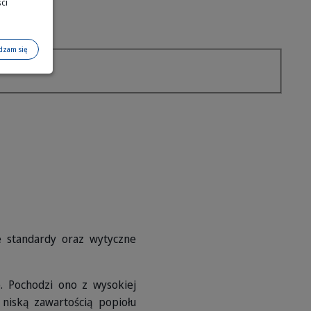
ci
dzam się
e standardy oraz wytyczne
 Pochodzi ono z wysokiej
 niską zawartością popiołu