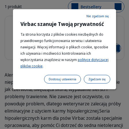
1 produkt
Bestsellery
Nie zgadzam się
Szczegóły
Hypoallergy A2 - karma
Virbac szanuje Twoją prywatność
hipoalergiczna dla psów
Ta strona korzysta z plików cookies niezbędnych do
3 kg - 7kg - 12 kg
Bag_HPM_A2_dog_face_Packaging-wi
prawidłowego funkcjonowania serwisu i ułatwienia
nawigacji. Więcej informacji o plikach cookie, sposobie
Od 205,00 zł
Dodaj do
ich używania i możliwości kontrolowania ich
wykorzystania znajdziesz w naszym
polityce dotyczącej
plików cookie
.
Alergie i nietolerancje pokarmowe mogą być bardzo
Dostosuj ustawienia
Zgadzam się
nieprzyjemne dla Twojego psa, powodując objawy takie
jak czerwona, swędząca skóra, wypadanie sierści i
problemy trawienne. Nie zawsze jest oczywiste, co
powoduje problem, dlatego weterynarze zalecają próby
eliminacyjne z użyciem karmy hipoalergicznej.Seria
hipoalergicznych karm dla psów Virbac została specjalnie
opracowana, aby pomóc Ci dotrzeć do sedna nietolerancji