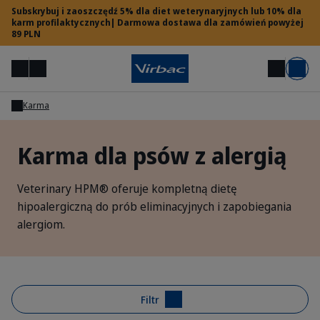
Subskrybuj i zaoszczędź 5% dla diet weterynaryjnych lub 10% dla
karm profilaktycznych| Darmowa dostawa dla zamówień powyżej
89 PLN
Menu
Moje konto
Szukaj
Koszyk
Karma
Dostęp dla lekarzy weterynarii
Karma dla psów z alergią
Potrzebujesz pomocy?
Veterinary HPM® oferuje kompletną dietę
hipoalergiczną do prób eliminacyjnych i zapobiegania
alergiom.
Filtr