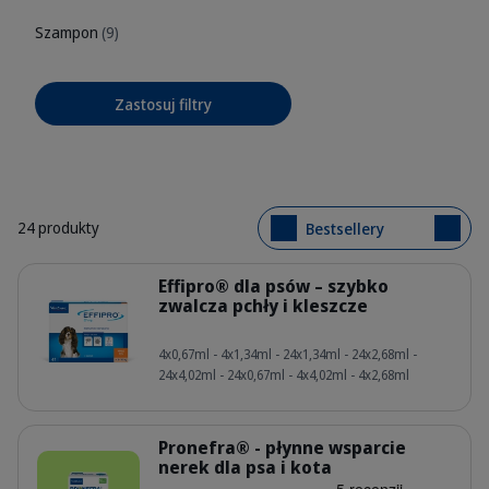
Szampon
(9)
Zastosuj filtry
24 produkty
Bestsellery
Szczegóły
Effipro® dla psów – szybko
zwalcza pchły i kleszcze
305182_Box_Effipro_x4_face.png
4x0,67ml - 4x1,34ml - 24x1,34ml - 24x2,68ml -
24x4,02ml - 24x0,67ml - 4x4,02ml - 4x2,68ml
Szczegóły
Pronefra® - płynne wsparcie
nerek dla psa i kota