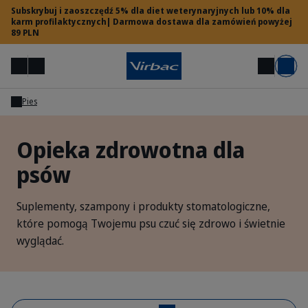
Subskrybuj i zaoszczędź 5% dla diet weterynaryjnych lub 10% dla
karm profilaktycznych| Darmowa dostawa dla zamówień powyżej
89 PLN
Menu
Moje konto
Szukaj
Koszyk
Pies
Dostęp dla lekarzy weterynarii
Opieka zdrowotna dla
psów
Potrzebujesz pomocy?
Suplementy, szampony i produkty stomatologiczne,
które pomogą Twojemu psu czuć się zdrowo i świetnie
wyglądać.