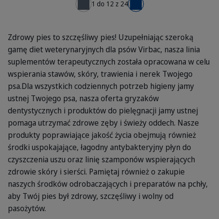
1 do 12 z 24
← Poprzednia
Dalej →
Zdrowy pies to szczęśliwy pies! Uzupełniając szeroką
gamę diet weterynaryjnych dla psów Virbac, nasza linia
suplementów terapeutycznych została opracowana w celu
wspierania stawów, skóry, trawienia i nerek Twojego
psa.Dla wszystkich codziennych potrzeb higieny jamy
ustnej Twojego psa, nasza oferta gryzaków
dentystycznych i produktów do pielęgnacji jamy ustnej
pomaga utrzymać zdrowe zęby i świeży oddech. Nasze
produkty poprawiające jakość życia obejmują również
środki uspokajające, łagodny antybakteryjny płyn do
czyszczenia uszu oraz linię szamponów wspierających
zdrowie skóry i sierści. Pamiętaj również o zakupie
naszych środków odrobaczających i preparatów na pchły,
aby Twój pies był zdrowy, szczęśliwy i wolny od
pasożytów.