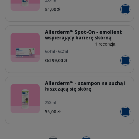
250 ml
PL_Allermyl-Shampoo-for-Dogs--Ca
81,00 zł
Dodaj do
Szczegóły
Allerderm™ Spot-On - emolient
wspierający barierę skórną
6x4ml - 6x2ml
PL_Allerderm-Spot-On_05.2026_1.w
Od 99,00 zł
Dodaj do
Szczegóły
Allerderm™ - szampon na suchą i
łuszczącą się skórę
250 ml
PL_Allerderm-Shampoo-For-Dogs--Ca
55,00 zł
Dodaj do