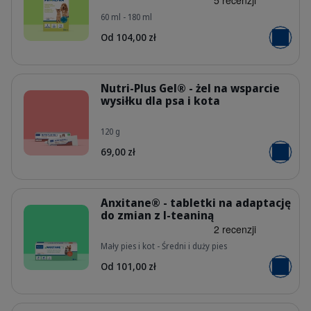
60 ml - 180 ml
PL_Pronefra-Oral-Suspension_05.2
Od 104,00 zł
Dodaj do
Szczegóły
Nutri-Plus Gel® - żel na wsparcie
wysiłku dla psa i kota
120 g
PL_Nutri-Plus-Gel_Unity-visual_1_2
69,00 zł
Dodaj do
Szczegóły
Anxitane® - tabletki na adaptację
do zmian z l-teaniną
Mały pies i kot - Średni i duży pies
PL_Anxitane_Unity-visual_1_2026.w
Od 101,00 zł
Dodaj do
Szczegóły