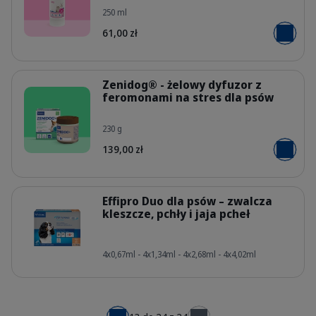
250 ml
PL_Allerderm-Shampoo-For-Dogs--Ca
61,00 zł
Dodaj do
Szczegóły
Zenidog® - żelowy dyfuzor z
feromonami na stres dla psów
230 g
PL_Zenidog-Gel-Diffuser_05.2026_
139,00 zł
Dodaj do
Szczegóły
Effipro Duo dla psów – zwalcza
kleszcze, pchły i jaja pcheł
307525_Box_Effipro-Duo_Dog-S-x4p
4x0,67ml - 4x1,34ml - 4x2,68ml - 4x4,02ml