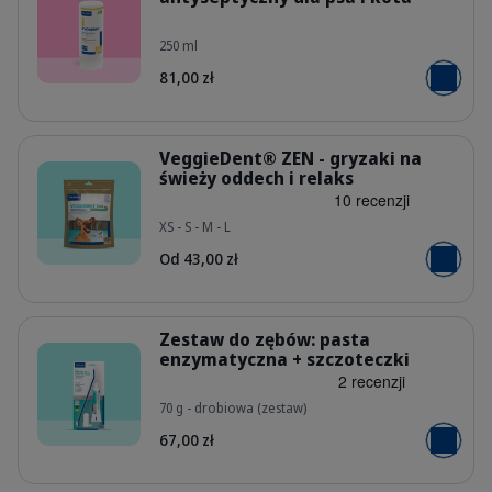
250 ml
PL_Pyoderm-Shampoo_05.2026_1.
81,00 zł
Dodaj do
Szczegóły
VeggieDent® ZEN - gryzaki na
świeży oddech i relaks
XS - S - M - L
PL_Veggiedent-Zen_Unity-visual_7
Od 43,00 zł
Dodaj do
Szczegóły
Zestaw do zębów: pasta
enzymatyczna + szczoteczki
70 g - drobiowa (zestaw)
PL_Oral-Hygiene-Kit_05.2026_1.web
67,00 zł
Dodaj do