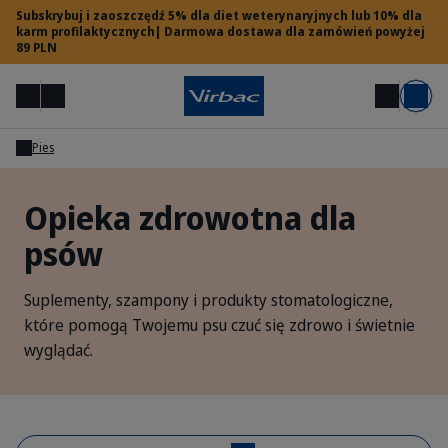
Subskrybuj i zaoszczędź 5% dla diet weterynaryjnych lub 10% dla
karm profilaktycznych| Darmowa dostawa dla zamówień powyżej
89 PLN
Menu
Moje konto
Szukaj
Koszyk
Pies
Dostęp dla lekarzy weterynarii
Opieka zdrowotna dla
psów
Potrzebujesz pomocy?
Suplementy, szampony i produkty stomatologiczne,
które pomogą Twojemu psu czuć się zdrowo i świetnie
wyglądać.