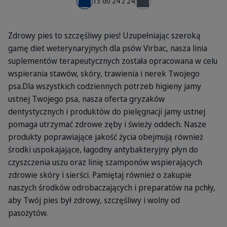
13 do 24 z 24
← Poprzednia
Dalej →
Zdrowy pies to szczęśliwy pies! Uzupełniając szeroką
gamę diet weterynaryjnych dla psów Virbac, nasza linia
suplementów terapeutycznych została opracowana w celu
wspierania stawów, skóry, trawienia i nerek Twojego
psa.Dla wszystkich codziennych potrzeb higieny jamy
ustnej Twojego psa, nasza oferta gryzaków
dentystycznych i produktów do pielęgnacji jamy ustnej
pomaga utrzymać zdrowe zęby i świeży oddech. Nasze
produkty poprawiające jakość życia obejmują również
środki uspokajające, łagodny antybakteryjny płyn do
czyszczenia uszu oraz linię szamponów wspierających
zdrowie skóry i sierści. Pamiętaj również o zakupie
naszych środków odrobaczających i preparatów na pchły,
aby Twój pies był zdrowy, szczęśliwy i wolny od
pasożytów.