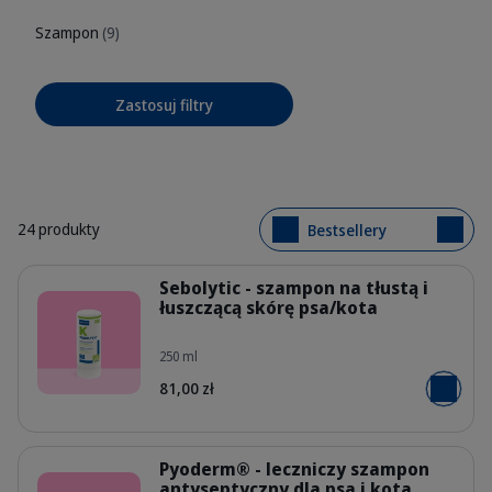
Szampon
(9)
Zastosuj filtry
24 produkty
Bestsellery
Szczegóły
Sebolytic - szampon na tłustą i
łuszczącą skórę psa/kota
250 ml
PL_Sebolytic-Shampoo_05.2026_1.
81,00 zł
Dodaj do
Szczegóły
Pyoderm® - leczniczy szampon
antyseptyczny dla psa i kota