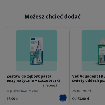
Możesz chcieć dodać
Szczegóły
Szczegóły
PL_Oral-Hygiene-Kit_05.2026_1.webp
P
Zestaw do zębów: pasta
Vet Aquadent FR3
enzymatyczna + szczoteczki
świeży oddech psa
70 g - drobiowa (zestaw)
250 ml - 500 ml
67,00 zł
Od 73,00 zł
Dodaj do koszyka