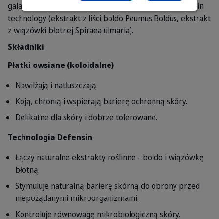
galaktoza, mannoza, glukozyd laurylowy), S-I-S Defensin
technology (ekstrakt z liści boldo Peumus Boldus, ekstrakt
z wiązówki błotnej Spiraea ulmaria).
Składniki
Płatki owsiane (koloidalne)
Nawilżają i natłuszczają.
Koją, chronią i wspierają barierę ochronną skóry.
Delikatne dla skóry i dobrze tolerowane.
Technologia Defensin
Łączy naturalne ekstrakty roślinne - boldo i wiązówkę
błotną.
Stymuluje naturalną barierę skórną do obrony przed
niepożądanymi mikroorganizmami.
Kontroluje równowagę mikrobiologiczną skóry.