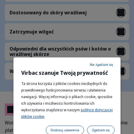
Dostosowany do skóry wrażliwej
Zatrzymuje wilgoć
Odpowiedni dla wszystkich psów i kotów o
wrażliwej skórze
Nie zgadzam się
Wzmacnia barierę ochronną skóry
Virbac szanuje Twoją prywatność
Ta strona korzysta z plików cookies niezbędnych do
prawidłowego funkcjonowania serwisu i ułatwienia
nawigacji. Więcej informacji o plikach cookie, sposobie
ich używania i możliwości kontrolowania ich
Skład
wykorzystania znajdziesz w naszym
polityce dotyczącej
plików cookie
.
Woda, laurylosiarczan sodu, betaina kokosowa, koloidalne
płatki owsiane, S-I-S Gly-cotechnology (ramnoza,
Dostosuj ustawienia
Zgadzam się