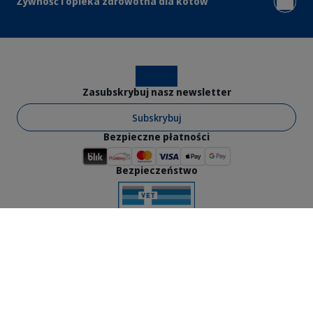
Żywność i opieka zdrowotna dla kotów
Instagram
Facebook
Zasubskrybuj nasz newsletter
Subskrybuj
Bezpieczne płatności
Bezpieczeństwo
Virbac © 2026 – Wszelkie prawa zastrzeżone
Ogólne Warunki Sprzedaży
Ogólne warunki korzystania ze strony internetowej
Nota prawna