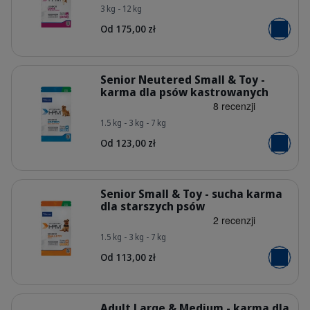
3 kg - 12 kg
HQ_HPM_Packaging-without-kg_Juni
Od 175,00 zł
Dodaj do
Szczegóły
Senior Neutered Small & Toy -
karma dla psów kastrowanych
1.5 kg - 3 kg - 7 kg
HQ_HPM_Packaging-without-kg_Sen
Od 123,00 zł
Dodaj do
Szczegóły
Senior Small & Toy - sucha karma
dla starszych psów
1.5 kg - 3 kg - 7 kg
HQ_HPM_Packaging-without-kg_Seni
Od 113,00 zł
Dodaj do
Szczegóły
Adult Large & Medium - karma dla