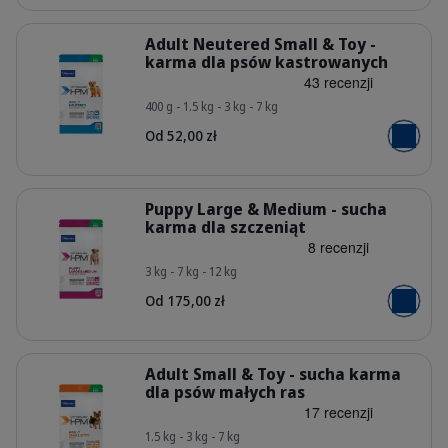
Szczegóły
Adult Neutered Small & Toy -
karma dla psów kastrowanych
400 g - 1.5 kg - 3 kg - 7 kg
HQ_HPM_Packaging-without-kg_Adul
Od 52,00 zł
Dodaj do
Szczegóły
Puppy Large & Medium - sucha
karma dla szczeniąt
3 kg - 7 kg - 12 kg
HQ_HPM_Packaging-without-kg_Pup
Od 175,00 zł
Dodaj do
Szczegóły
Adult Small & Toy - sucha karma
dla psów małych ras
1.5 kg - 3 kg - 7 kg
HQ_HPM_Packaging-without-kg_Adul