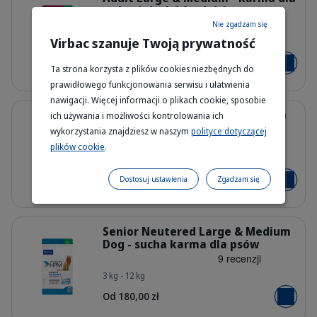
psów dużych i średnich
Nie zgadzam się
Virbac szanuje Twoją prywatność
3 kg - 7 kg - 12 kg - 16 kg
HQ_HPM_Packaging-without-kg_Adul
Od 175,00 zł
Dodaj do
Ta strona korzysta z plików cookies niezbędnych do
prawidłowego funkcjonowania serwisu i ułatwienia
nawigacji. Więcej informacji o plikach cookie, sposobie
Szczegóły
Junior Medium - sucha karma dla
ich używania i możliwości kontrolowania ich
młodych psów ras średnich
wykorzystania znajdziesz w naszym
polityce dotyczącej
plików cookie
.
3 kg - 12 kg
HQ_HPM_Packaging-without-kg_Juni
Od 175,00 zł
Dostosuj ustawienia
Zgadzam się
Dodaj do
Szczegóły
Senior Neutered Large & Medium
Dog - sucha karma dla psów
3 kg - 12 kg
HQ_HPM_Packaging-without-kg_Sen
Od 180,00 zł
Dodaj do