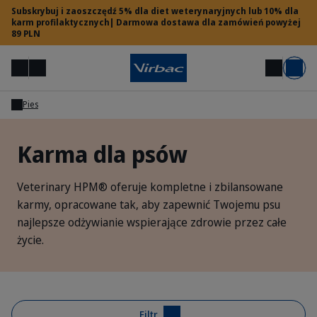
Subskrybuj i zaoszczędź 5% dla diet weterynaryjnych lub 10% dla
karm profilaktycznych| Darmowa dostawa dla zamówień powyżej
89 PLN
Menu
Moje konto
Szukaj
Koszyk
Pies
Dostęp dla lekarzy weterynarii
Karma dla psów
Potrzebujesz pomocy?
Veterinary HPM® oferuje kompletne i zbilansowane
karmy, opracowane tak, aby zapewnić Twojemu psu
najlepsze odżywianie wspierające zdrowie przez całe
życie.
Filtr