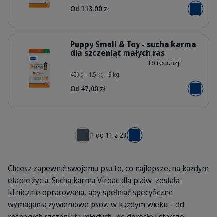
Od 113,00 zł
Dodaj do
Szczegóły
Puppy Small & Toy - sucha karma
dla szczeniąt małych ras
400 g - 1.5 kg - 3 kg
HQ_HPM_Packaging-without-kg_Pup
Od 47,00 zł
Dodaj do
1 do 11 z 23
← Poprzednia
Dalej →
Chcesz zapewnić swojemu psu to, co najlepsze, na każdym
etapie życia. Sucha karma Virbac dla psów została
klinicznie opracowana, aby spełniać specyficzne
wymagania żywieniowe psów w każdym wieku – od
rosnących szczeniąt i młodych, po dorosłe i starsze