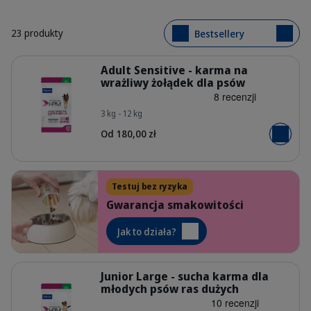
23 produkty
Bestsellery
Szczegóły
Adult Sensitive - karma na
wrażliwy żołądek dla psów
3 kg - 12 kg
HQ_HPM_Packaging-without-kg_Adul
Od 180,00 zł
Dodaj do
Testuj bez ryzyka
Gwarancja smakowitości
Dog_person pouring pet food in a b
Jak to działa?
Szczegóły
Junior Large - sucha karma dla
młodych psów ras dużych