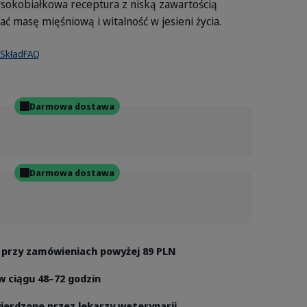
ysokobiałkowa receptura z niską zawartością
ć masę mięśniową i witalność w jesieni życia.
Skład
FAQ
Darmowa dostawa
Darmowa dostawa
przy zamówieniach powyżej 89 PLN
 ciągu 48–72 godzin
ierdzone przez lekarzy weterynarii