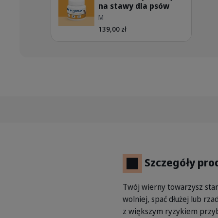
na stawy dla psów
PL_MOVOFLEX-dog_Unity-visual
M
139,00 zł
Szczegóły pro
Twój wierny towarzysz star
wolniej, spać dłużej lub rz
z większym ryzykiem przy