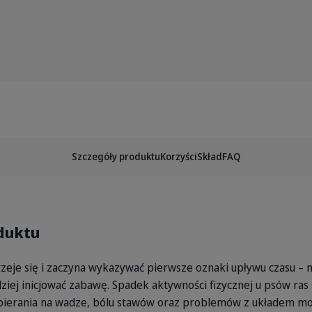
_7_2026.webp
Szczegóły produktu
Korzyści
Skład
FAQ
duktu
zeje się i zaczyna wykazywać pierwsze oznaki upływu czasu –
adziej inicjować zabawę. Spadek aktywności fizycznej u psów ras 
bierania na wadze, bólu stawów oraz problemów z układem m