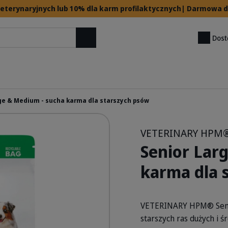
 weterynaryjnych lub 10% dla karm profilaktycznych| Darmowa
Dost
Szukaj
ge & Medium - sucha karma dla starszych psów
VETERINARY HPM
Senior Lar
karma dla 
VETERINARY HPM® Seni
starszych ras dużych i 