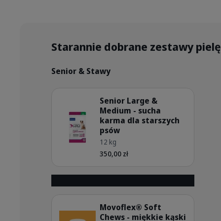
Starannie dobrane zestawy piel
Senior & Stawy
Szczegóły
Senior Large &
Medium - sucha
karma dla starszych
psów
HQ_HPM_Packaging-without-kg_
12 kg
350,00 zł
Szczegóły
Movoflex® Soft
Chews - miękkie kąski