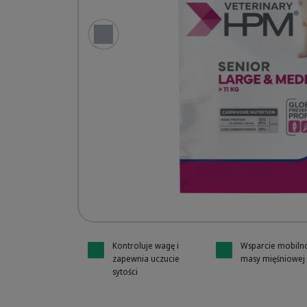
Poprzedni slajd
HPM Prev 
HPM Prev 
Kontroluje wagę i
Wsparcie mobilno
zapewnia uczucie
masy mięśniowej
sytości