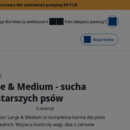
 dostawa dla zamówień powyżej 89 PLN
Potrzebujesz pomocy?
ęp dla lekarzy weterynarii
Koszyk
Moje konto
®
ge & Medium - sucha
starszych psów
or Large & Medium to kompletna karma dla psów
średnich. Wspiera kontrolę wagi, dba o zdrowie