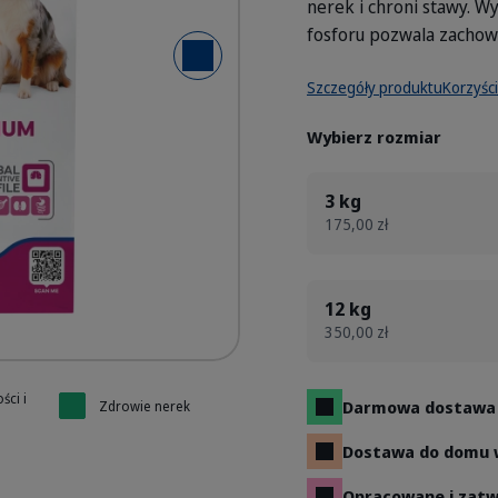
nerek i chroni stawy. W
fosforu pozwala zachowa
Następny slajd
- Senior Dog Large & Medium
- Senior Dog Large & Medium
Szczegóły produktu
Korzyści
Wybierz rozmiar
3 kg
175,00 zł
12 kg
350,00 zł
ści i
Darmowa dostawa 
Zdrowie nerek
Dostawa do domu w
Opracowane i zatw