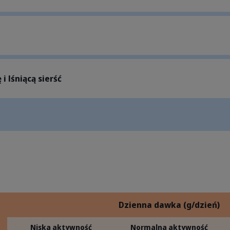
i lśniącą sierść
Dzienna dawka (g/dzień)
Niska aktywność
Normalna aktywność