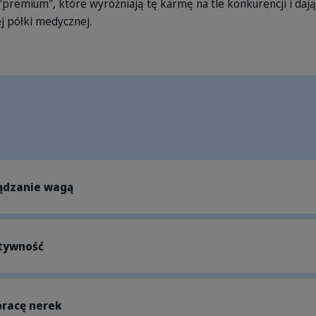
i "premium", które wyróżniają tę karmę na tle konkurencji i daj
j półki medycznej.
ądzanie wagą
tywność
pracę nerek