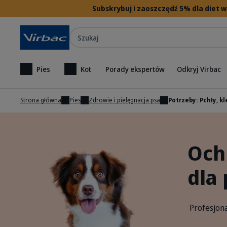
Subskrybuj i zaoszczędź 5% dla diet
Szukaj
Pies
Kot
Porady ekspertów
Odkryj Virbac
Strona główna
Pies
Zdrowie i pielęgnacja psa
Potrzeby: Pchły, k
Och
dla
Profesjona