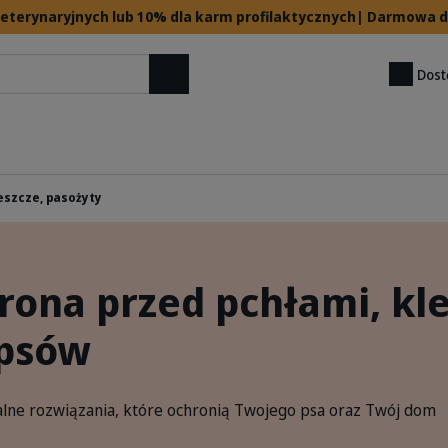
 weterynaryjnych lub 10% dla karm profilaktycznych| Darmowa
Dost
Szukaj
leszcze, pasożyty
rona przed pchłami, kl
 psów
lne rozwiązania, które ochronią Twojego psa oraz Twój dom