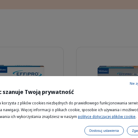
Szczegóły
Nie z
c szanuje Twoją prywatność
a korzysta z plików cookies niezbędnych do prawidłowego funkcjonowania serwis
305182_Box_Effipro_x4_face.png
307525_B
a nawigacji. Więcej informacji o plikach cookie, sposobie ich używania i możliwoś
Happy brown and white dog with bri
wania ich wykorzystania znajdziesz w naszym
polityce dotyczącej plików cookie
.
® dla psów – szybko
Effipro Duo dla psów – 
 pchły i kleszcze
kleszcze, pchły i jaja p
Dostosuj ustawienia
Zga