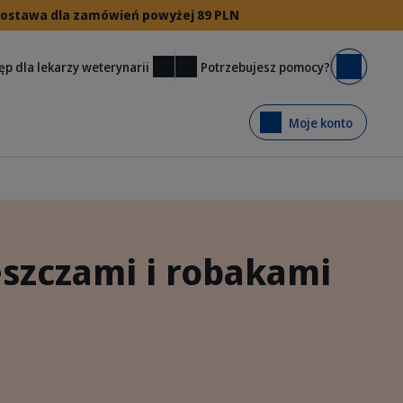
 dostawa dla zamówień powyżej 89 PLN
Potrzebujesz pomocy?
ęp dla lekarzy weterynarii
Koszyk
Moje konto
eszczami i robakami