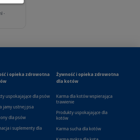
l -
drowotne. Zadbaj o jego bezpieczeństwo
ątkowo skuteczne tabletki na odrobaczanie
listy, tasiemce, tęgoryjce czy
ść i opieka zdrowotna
Żywność i opieka zdrowotna
miesiącu, zapewnisz swojemu psu całoroczną
sów
dla kotów
adzanym sprayom, które eliminują pchły
ty uspokajające dla psów
Karma dla kotów wspierająca
trawienie
a jamy ustnej psa
Produkty uspokajające dla
ony dla psów
kotów
nacja i suplementy dla
Karma sucha dla kotów
Karma mokra dla kota