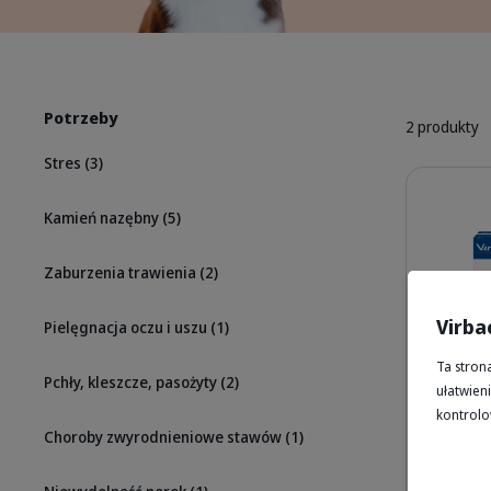
Potrzeby
2 produkty
Stres
(3)
Szczegóły
Kamień nazębny
(5)
Zaburzenia trawienia
(2)
Virba
Pielęgnacja oczu i uszu
(1)
Ta stron
Pchły, kleszcze, pasożyty
(2)
ułatwieni
kontrolo
Choroby zwyrodnieniowe stawów
(1)
Effipro
zwalcza