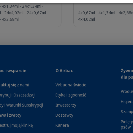
- 4x1,34ml - 24x1,34ml -
 - 24x4,02ml - 24x0,67ml -
4x0,67ml - 4x1,34ml - 4x2,68m
- 4x2,68ml
4x4,02ml
 u Twojego psa ogromny dyskomfort oraz poważne problemy z
asożytniczych oraz środków typu spot-on od Virbac. Nasze wyj
owszechnymi, a jednocześnie groźnymi pasożytami, takimi jak g
c i wsparcie
O Virbac
Żywno
rostej aplikacji preparatów przeciw pchłom i kleszczom raz w 
dla p
które mogą one przenosić. Ponadto, dzięki wielokrotnie nagr
aktuj się z nami
Virbac na świecie
hronić Twój dom przed inwazją.
Produk
rybuj i Oszczędzaj!
Etyka i zgodność
Higien
y i Warunki Subskrypcji
Inwestorzy
Szamp
wa i zwroty
Dostawcy
Pielęg
estruj moją klinikę
Kariera
psów