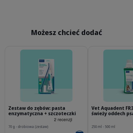
Możesz chcieć dodać
Szczegóły
Szczegóły
PL_Oral-Hygiene-Kit_05.2026_1.webp
P
Zestaw do zębów: pasta
Vet Aquadent FR3
enzymatyczna + szczoteczki
świeży oddech psa
70 g - drobiowa (zestaw)
250 ml - 500 ml