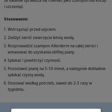
że idealnie sprawdza się również jako szampon dla kociąt
i szczeniąt.
Stosowanie:
Wstrząsnąć przed użyciem.
Zwilżyć sierść zwierzęcia letnią wodą.
Rozprowadzić szampon Allerderm na całej sierści i
wmasować do uzyskania obfitej piany.
Spłukać i powtórzyć czynność.
Pozostawić pianę na 5-10 minut, a następnie dokładnie
spłukać czystą wodą.
Stosować według potrzeb, nawet do 2-3 razy w
tygodniu..