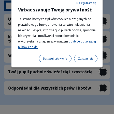
Nie zgadzam się
Korzyści
Virbac szanuje Twoją prywatność
Utrzymuje optymalną kondycję skóry i
Ta strona korzysta z plików cookies niezbędnych do
sierści
prawidłowego funkcjonowania serwisu i ułatwienia
nawigacji. Więcej informacji o plikach cookie, sposobie
Bogaty w niezbędne nienasycone kwasy
ich używania i możliwości kontrolowania ich
tłuszczowe
wykorzystania znajdziesz w naszym
polityce dotyczącej
plików cookie
.
Wzmacnia barierę ochronną skóry
Dostosuj ustawienia
Zgadzam się
Twój pupil pachnie świeżością i czystością
Odpowiedni dla wszystkich psów i kotów