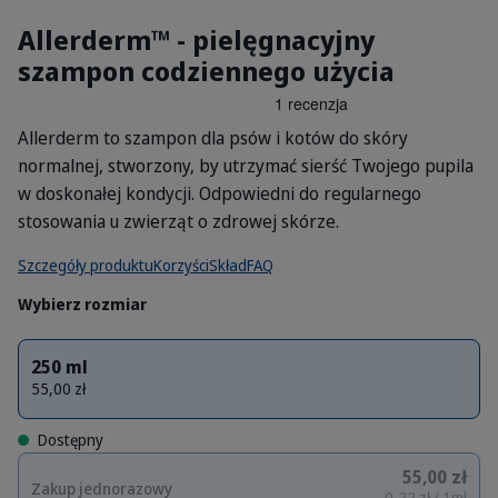
Allerderm™ - pielęgnacyjny
szampon codziennego użycia
Allerderm to szampon dla psów i kotów do skóry
normalnej, stworzony, by utrzymać sierść Twojego pupila
w doskonałej kondycji. Odpowiedni do regularnego
stosowania u zwierząt o zdrowej skórze.
Szczegóły produktu
Korzyści
Skład
FAQ
Wybierz rozmiar
250 ml
55,00 zł
Dostępny
55,00 zł
Zakup jednorazowy
0,22 zł / 1ml