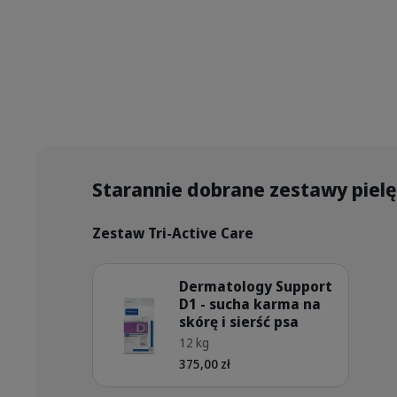
Starannie dobrane zestawy piel
Zestaw Tri-Active Care
Szczegóły
Dermatology Support
D1 - sucha karma na
skórę i sierść psa
Bag_HPM_D1_dog_face_Packagin
12 kg
375,00 zł