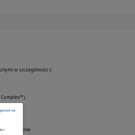
znymi w szczególności z
d Complex™),
gadzam się
idów i kwasów
u i