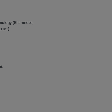
chnology (Rhamnose,
ract).
i.