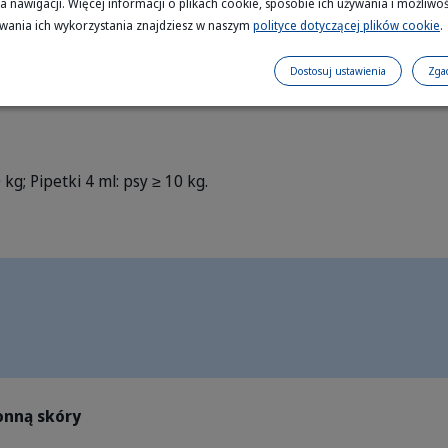
 tych występujących fizjologicznie w skórze psów, które wspo
a nawigacji. Więcej informacji o plikach cookie, sposobie ich używania i możliwoś
wania ich wykorzystania znajdziesz w naszym
polityce dotyczącej plików cookie
.
bariery naskórkowej.
Dostosuj ustawienia
Zga
y jako element terapii proaktywnej w przypadku atopowego z
 kg;
Pipetki 4 ml: psy ≥ 10 kg.
onną skóry