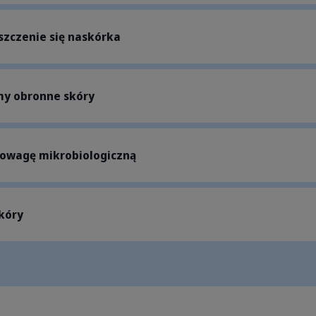
szczenie się naskórka
y obronne skóry
owagę mikrobiologiczną
skóry