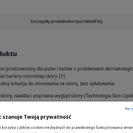
Szczegóły produktu
Korzyści
Skład
FAQ
duktu
on przeznaczony dla psów i kotów z problemami dermatologic
a bariery ochronnej skóry. [1]
kalną emulsją do stosowania na skórę, bez spłukiwania:
 skóry, nawilża i poprawia wygląd skóry (Technologia Skin Lipi
atogenów do powierzchni skóry (Glycotechnology),
Nie z
nę przeciwbakteryjną skóry (Defensin technology).
c szanuje Twoją prywatność
a Skin Lipid Complex™ będący wyjątkowym połączeniem ceram
a korzysta z plików cookies niezbędnych do prawidłowego funkcjonowania serwis