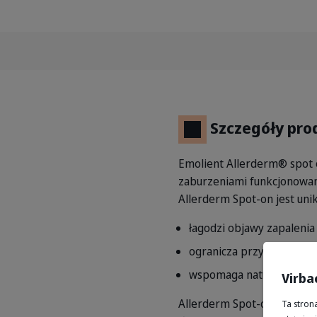
Szczegóły pro
Emolient Allerderm® spot 
zaburzeniami funkcjonowani
Allerderm Spot-on jest uni
łagodzi objawy zapalenia
ogranicza przyleganie p
wspomaga naturalną obro
Virba
Allerderm Spot-on zawier
Ta stron