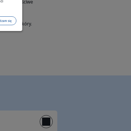
magają właściwe
ci
dzam się
apalenia skóry.