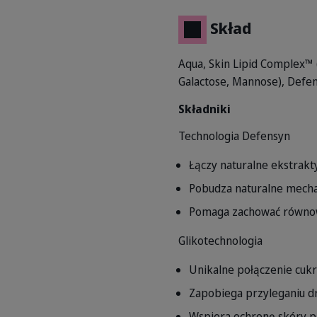
Skład
Aqua, Skin Lipid Complex™ 
Galactose, Mannose), Defens
Składniki
Technologia Defensyn
Łączy naturalne ekstrakty
Pobudza naturalne mecha
Pomaga zachować równow
Glikotechnologia
Unikalne połączenie cukr
Zapobiega przyleganiu d
Wspiera ochronę skóry p