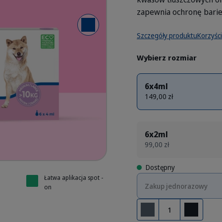
zapewnia ochronę barier
Następny slajd
 Spot On
 Spot On
 Spot On
 Spot On
 Spot On
 Spot On
Szczegóły produktu
Korzyści
Wybierz rozmiar
6x4ml
149,00 zł
6x2ml
99,00 zł
Dostępny
Łatwa aplikacja spot -
Zakup jednorazowy
on
Ilość
Usuń
Dodaj