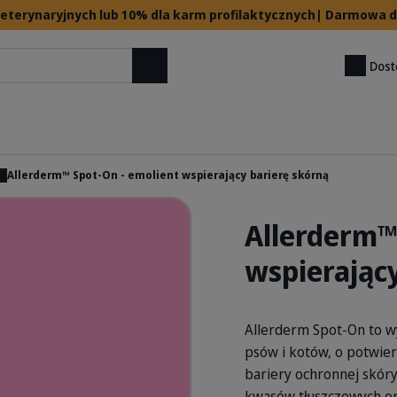
 weterynaryjnych lub 10% dla karm profilaktycznych| Darmowa
Dost
Szukaj
Allerderm™ Spot-On - emolient wspierający barierę skórną
Allerderm™
wspierając
Allerderm Spot-On to w
psów i kotów, o potwier
bariery ochronnej skóry
kwasów tłuszczowych or