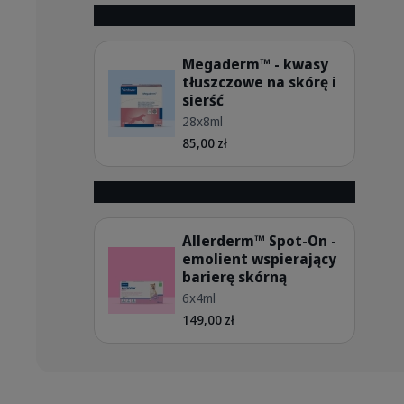
Szczegóły
Megaderm™ - kwasy
tłuszczowe na skórę i
sierść
PL_Megaderm_05.2026_2.webp
28x8ml
85,00 zł
Szczegóły
Allerderm™ Spot-On -
emolient wspierający
barierę skórną
PL_Allerderm-Spot-On_05.2026
6x4ml
149,00 zł