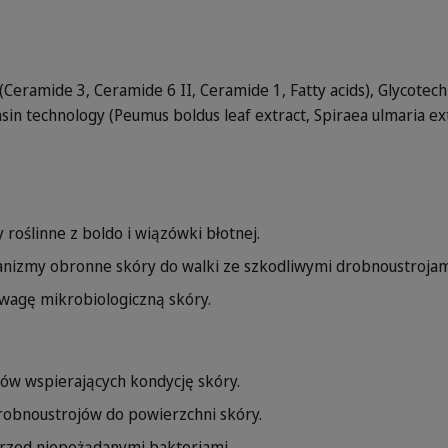
(Ceramide 3, Ceramide 6 II, Ceramide 1, Fatty acids), Glycote
in technology (Peumus boldus leaf extract, Spiraea ulmaria ext
 roślinne z boldo i wiązówki błotnej.
nizmy obronne skóry do walki ze szkodliwymi drobnoustrojam
agę mikrobiologiczną skóry.
ów wspierających kondycję skóry.
robnoustrojów do powierzchni skóry.
rzed niepożądanymi bakteriami.