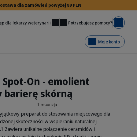
 dostawa dla zamówień powyżej 89 PLN
Potrzebujesz pomocy?
ęp dla lekarzy weterynarii
Koszyk
Moje konto
 Spot-On - emolient
y barierę skórną
yjątkowy preparat do stosowania miejscowego dla
dzonej skuteczności w wspieraniu naturalnej
.1 Zawiera unikalne połączenie ceramidów i
az wykorzystuje technologię SIS, dzięki czemu