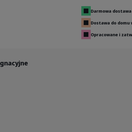
Darmowa dostawa 
Dostawa do domu w
Opracowane i zatw
ęgnacyjne
g-without-kg.jpg