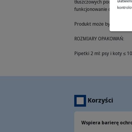
tłuszczowych podobnych do
ułatwieni
kontrolo
funkcjonowanie ochronnej 
Produkt może być stosowan
ROZMIARY OPAKOWAŃ:
Pipetki 2 ml: psy i koty ≤ 10
Korzyści
Wspiera barierę ochr