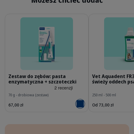
Szczegóły
Szczegóły
PL_Oral-Hygiene-Kit_05.2026_1.webp
P
Zestaw do zębów: pasta
Vet Aquadent FR3
enzymatyczna + szczoteczki
świeży oddech psa
70 g - drobiowa (zestaw)
250 ml - 500 ml
67,00 zł
Od 73,00 zł
Dodaj do koszyka
Korzyści