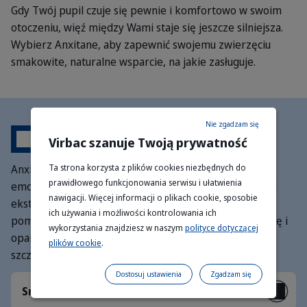
Gdy Twój pupil czuje się pewnie i komfortowo w swoim
otoczeniu, więź między Wami staje się jeszcze silniejsza.
Wybierz Anxitane, aby zapewnić swojemu zwierzęciu
smakowite, naturalne wsparcie, na jakie zasługuje.
Nie zgadzam się
Korzyści
Virbac szanuje Twoją prywatność
Ta strona korzysta z plików cookies niezbędnych do
Anxitane to naturalny sposób na wsparcie dobrostanu
prawidłowego funkcjonowania serwisu i ułatwienia
emocjonalnego Twojego pupila dzięki wysokiej jakości
nawigacji. Więcej informacji o plikach cookie, sposobie
ekstraktowi z zielonej herbaty. Te smakowite tabletki
ich używania i możliwości kontrolowania ich
pomagają psom i kotom zachować codzienną harmonię i
wykorzystania znajdziesz w naszym
polityce dotyczącej
opanowanie podczas zmian w otoczeniu, dbając o ich
plików cookie
.
szczęście i aktywny udział w życiu rodziny.
Dostosuj ustawienia
Zgadzam się
Smaczny i łatwy w podaniu