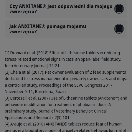
Czy ANXITANE® jest odpowiedni dla mojego
zwierzęcia?
Jak ANXITANE® pomaga mojemu
zwierzęciu?
[1] Dramard et al. (2018) Effect of L-theanine tablets in reducing
stress-related emotional signs in cats: an open-label field study.
Irish Veterinary Journal J.71:21.
[2] Chala et al. (2017). Pet owner evaluation of 2 feed supplements
dedicated to stress management in privately owned cats and dogs:
a controlled study. Proceedings of the SEVC Congress 2017,
November 9-11, Barcelona, Spain.
[3] Berteselli et al. (2007) Use of L-theanine tablets (Anxitane™) and
behaviour modification for treatment of phobias in dogs: A
preliminary study. Journal of Veterinary Behavior: Clinical
Applications and Research. 2(3):101
[4] Araujo et al. (2010) ANXITANE® tablets reduce fear of human
beings in a laboratory model of anxiety-related behavior, Journal of