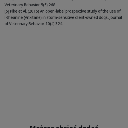
Veterinary Behavior. 5(5):268.
[5] Pike et Al. (2015) An open-label prospective study of the use of
l-theanine (Anxitane) in storm-sensitive client-owned dogs, Journal
of Veterinary Behavior. 10(4):324.
Możesz chcieć dodać