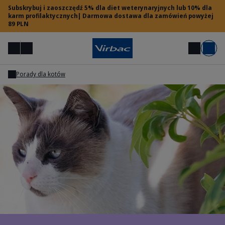
Subskrybuj i zaoszczędź 5% dla diet weterynaryjnych lub 10% dla
karm profilaktycznych| Darmowa dostawa dla zamówień powyżej
89 PLN
Menu
Moje konto
Szukaj
Koszyk
Porady dla kotów
Dostęp dla lekarzy weterynarii
Potrzebujesz pomocy?