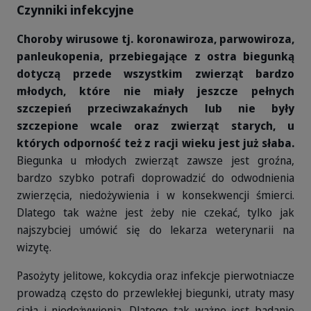
Czynniki infekcyjne
Choroby wirusowe tj. koronawiroza, parwowiroza,
panleukopenia, przebiegające z ostra biegunką
dotyczą przede wszystkim zwierząt bardzo
młodych, które nie miały jeszcze pełnych
szczepień przeciwzakaźnych lub nie były
szczepione wcale oraz zwierząt starych, u
których odporność też z racji wieku jest już słaba.
Biegunka u młodych zwierząt zawsze jest groźna,
bardzo szybko potrafi doprowadzić do odwodnienia
zwierzęcia, niedożywienia i w konsekwencji śmierci.
Dlatego tak ważne jest żeby nie czekać, tylko jak
najszybciej umówić się do lekarza weterynarii na
wizytę.
Pasożyty jelitowe, kokcydia oraz infekcje pierwotniacze
prowadzą często do przewlekłej biegunki, utraty masy
ciała i niedożywienia. Dlatego tak ważne jest badanie