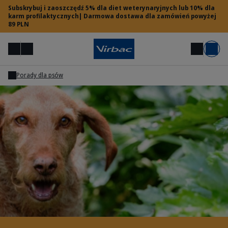
Subskrybuj i zaoszczędź 5% dla diet weterynaryjnych lub 10% dla
karm profilaktycznych| Darmowa dostawa dla zamówień powyżej
89 PLN
Menu
Moje konto
Szukaj
Koszyk
Porady dla psów
Dostęp dla lekarzy weterynarii
Potrzebujesz pomocy?