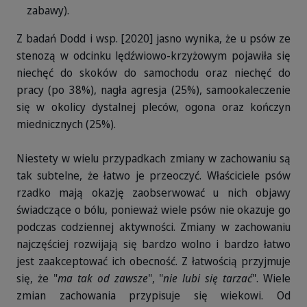
zabawy).
Z badań Dodd i wsp. [2020] jasno wynika, że u psów ze
stenozą w odcinku lędźwiowo-krzyżowym pojawiła się
niechęć do skoków do samochodu oraz niechęć do
pracy (po 38%), nagła agresja (25%), samookaleczenie
się w okolicy dystalnej pleców, ogona oraz kończyn
miednicznych (25%).
Niestety w wielu przypadkach zmiany w zachowaniu są
tak subtelne, że łatwo je przeoczyć. Właściciele psów
rzadko mają okazję zaobserwować u nich objawy
świadczące o bólu, ponieważ wiele psów nie okazuje go
podczas codziennej aktywności. Zmiany w zachowaniu
najczęściej rozwijają się bardzo wolno i bardzo łatwo
jest zaakceptować ich obecność. Z łatwością przyjmuje
się, że "
ma tak od zawsze
", "
nie lubi się tarzać
". Wiele
zmian zachowania przypisuje się wiekowi. Od