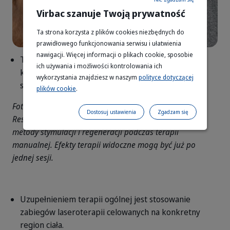
Virbac szanuje Twoją prywatność
Ta strona korzysta z plików cookies niezbędnych do
prawidłowego funkcjonowania serwisu i ułatwienia
nawigacji. Więcej informacji o plikach cookie, sposobie
TECAR (Capacitive and Resistive Energy Transfer),
Choroba zwyrodnieniowa stawów u
Fot.1_poprawione
Fot.2_poprawione
Fot.3 (1)
360110_Bag_HPM-J-1_dog-3kg
309953_Jar_Movoflex_S-x30_f
ich używania i możliwości kontrolowania ich
który jest bezpieczną, nieinwazyjną metodą
wykorzystania znajdziesz w naszym
polityce dotyczącej
stymulacji i regeneracji (fot. 2).
plików cookie
.
Fot. 2. Wykorzystanie terapii TECAR (Capacitive and
Dostosuj ustawienia
Zgadzam się
Resistive Energy Transfer) bezpiecznej, nieinwazyjnej
metody stymulacji i regeneracji podczas terapii
manualnej. Efekty terapii widoczne mogą być już po
jednej sesji.
Uzupełnieniem terapii ogólnej jest stosowanie
zabiegów laseroterapii celowanych na konkretny
region ciała.