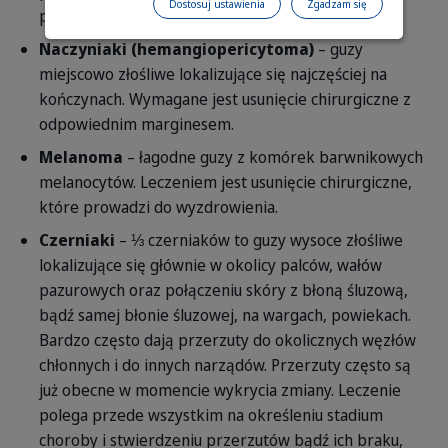
Dostosuj ustawienia
Zgadzam się
przerzuty, wymagane jest usunięcie chirurgiczne.
Naczyniaki (hemangiopericytoma)
– guzy
miejscowo złośliwe lokalizujące się najczęściej na
kończynach. Wymagane jest usunięcie chirurgiczne z
odpowiednim marginesem.
Melanoma
– łagodne guzy z komórek barwnikowych
melanocytów. Leczeniem jest usunięcie chirurgiczne,
które prowadzi do wyzdrowienia.
Czerniaki
– ⅓ czerniaków to guzy wysoce złośliwe
lokalizujące się głównie w okolicy palców, wałów
pazurowych oraz połączeniu skóry z błoną śluzową,
bądź samej błonie śluzowej, na wargach, powiekach.
Bardzo często dają przerzuty do okolicznych węzłów
chłonnych i do innych narządów. Przerzuty często są
już obecne w momencie wykrycia zmiany. Leczenie
polega przede wszystkim na określeniu stadium
choroby i stwierdzeniu przerzutów bądź ich braku,