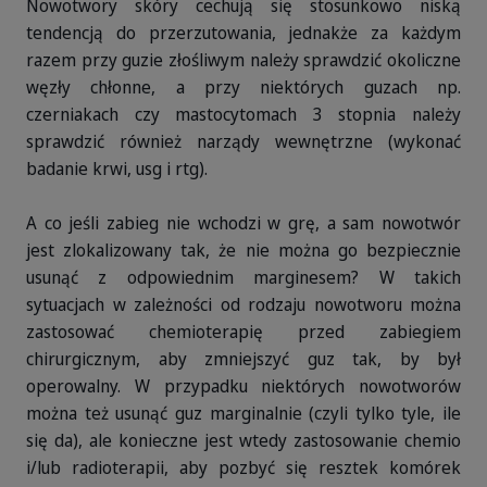
Nowotwory skóry cechują się stosunkowo niską
tendencją do przerzutowania, jednakże za każdym
razem przy guzie złośliwym należy sprawdzić okoliczne
węzły chłonne, a przy niektórych guzach np.
czerniakach czy mastocytomach 3 stopnia należy
sprawdzić również narządy wewnętrzne (wykonać
badanie krwi, usg i rtg).
A co jeśli zabieg nie wchodzi w grę, a sam nowotwór
jest zlokalizowany tak, że nie można go bezpiecznie
usunąć z odpowiednim marginesem? W takich
sytuacjach w zależności od rodzaju nowotworu można
zastosować chemioterapię przed zabiegiem
chirurgicznym, aby zmniejszyć guz tak, by był
operowalny. W przypadku niektórych nowotworów
można też usunąć guz marginalnie (czyli tylko tyle, ile
się da), ale konieczne jest wtedy zastosowanie chemio
i/lub radioterapii, aby pozbyć się resztek komórek