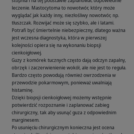
stopnia i na tej podstawie zaplanować odpowiednie
leczenie. Mastocytoma to nowotwór, który może
wyglądać jak każdy inny, niezłośliwy nowotwór, np.
tłuszczak. Rozwijać może się szybko, ale i latami.
Potrafi być śmiertelnie niebezpieczny, dlatego ważna
jest wczesna diagnostyka, która w pierwszej
kolejności opiera się na wykonaniu biopsji
cienkoigłowej.
Guzy z komórek tucznych często dają odczyn zapalny,
obrzęk i zaczerwienienie wokół, ale nie jest to reguła.
Bardzo często powodują również owrzodzenia w
przewodzie pokarmowym, ponieważ uwalniają
histaminę.
Dzięki biopsji cienkoigłowej możemy wstępnie
potwierdzić rozpoznanie i zaplanować zabieg
chirurgiczny, tak aby usunąć guza z odpowiednim
marginesem.
Po usunięciu chirurgicznym konieczna jest ocena