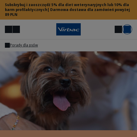
Subskrybuj i zaoszczędź 5% dla diet weterynaryjnych lub 10% dla
karm profilaktycznych| Darmowa dostawa dla zamówień powyżej
89 PLN
Menu
Moje konto
Szukaj
Koszyk
Porady dla psów
Dostęp dla lekarzy weterynarii
Potrzebujesz pomocy?