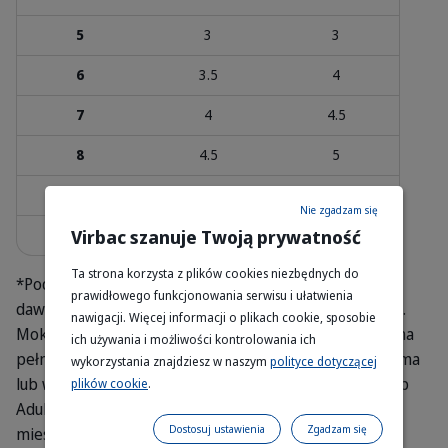
5
3
3
6
3.5
4
7
4
4.5
8
4.5
5
9
5
5.5
Nie zgadzam się
Virbac szanuje Twoją prywatność
10
5.5
6.5
Ta strona korzysta z plików cookies niezbędnych do
*Podane wartości mają charakter orientacyjny, a
prawidłowego funkcjonowania serwisu i ułatwienia
dawkowanie może się różnić w zależności od rasy kota.
nawigacji. Więcej informacji o plikach cookie, sposobie
Mokra karma Adult Neutered Cat with Salmon to karma
ich używania i możliwości kontrolowania ich
pełnoporcjowa, zbilansowana. Może być podawana sama
wykorzystania znajdziesz w naszym
polityce dotyczącej
lub w połączeniu z karmą suchą Adult Neutered Cat lub
plików cookie
.
Adult Neutered & Entire Cat. Program żywienia
Dostosuj ustawienia
Zgadzam się
mieszanego Veterinary HPM® Proponujemy zmieszać