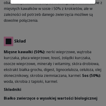
oba rodzaje karm tak, aby 50% energii było dostarczane z
mięsnych kawałków w sosie i 50% z krokietów, ale w
zależności od potrzeb danego zwierzęcia możliwe są
dowolne połączenia.
Skład
Mięsne kawałki (50%):
nerki wieprzowe, wątroba
kurczaka, płuca wieprzowe, łosoś, żołądki kurczaka,
osocze wieprzowe, minerały i witaminy, skóra drobiowa,
ekstrakt białka grochu, digest, lignoceluloza, celuloza, olej
słonecznikowy, skrobia ziemniaczana, karmel.
Sos (50%):
woda, skrobia z tapioki, karmel.
Składniki
Białko zwierzęce o wysokiej wartości biologicznej