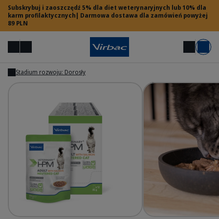
Subskrybuj i zaoszczędź 5% dla diet weterynaryjnych lub 10% dla
karm profilaktycznych| Darmowa dostawa dla zamówień powyżej
89 PLN
Menu
Moje konto
Szukaj
Koszyk
Stadium rozwoju: Dorosły
Pokaż
Pokaż
Dostęp dla lekarzy weterynarii
Potrzebujesz pomocy?
HPM Wet - Adult cat
HP