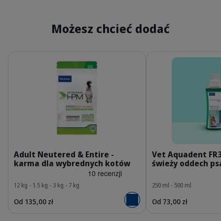
Możesz chcieć dodać
Szczegóły
Szczegóły
HQ_HPM_Packaging-without-kg_Adult-Neutered-
P
Adult Neutered & Entire -
Vet Aquadent FR3
karma dla wybrednych kotów
świeży oddech psa
12 kg - 1.5 kg - 3 kg - 7 kg
250 ml - 500 ml
Od 135,00 zł
Od 73,00 zł
Dodaj do koszyka