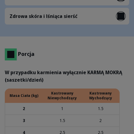
Zdrowa skóra i lśniąca sierść
Porcja
W przypadku karmienia wyłącznie KARMĄ MOKRĄ
(saszetki/dzień)
Kastrowany
Kastrowany
Masa Ciała (kg)
Niewychodzący
Wychodzący
2
1
1.5
3
1.5
2
4
2.5
2.5