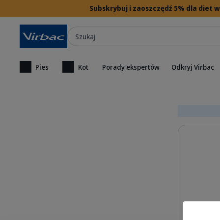
Subskrybuj i zaoszczędź 5% dla diet
Szukaj
Pies
Kot
Porady ekspertów
Odkryj Virbac