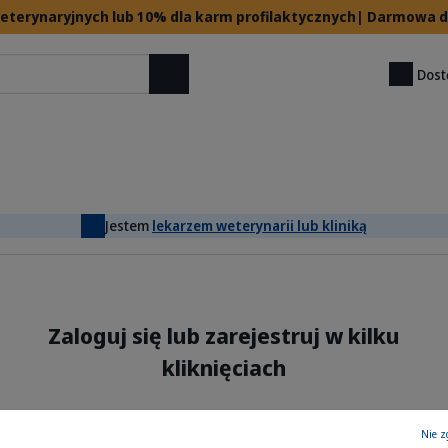
 weterynaryjnych lub 10% dla karm profilaktycznych| Darmowa
Dost
Szukaj
Jestem
lekarzem weterynarii lub kliniką
Zaloguj się lub zarejestruj w kilku
kliknięciach
Pola obowiązkowe są oznaczone gwiazdką (*)
Nie z