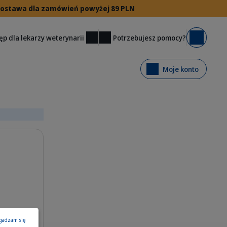
 dostawa dla zamówień powyżej 89 PLN
Potrzebujesz pomocy?
ęp dla lekarzy weterynarii
Koszyk
Moje konto
gadzam się