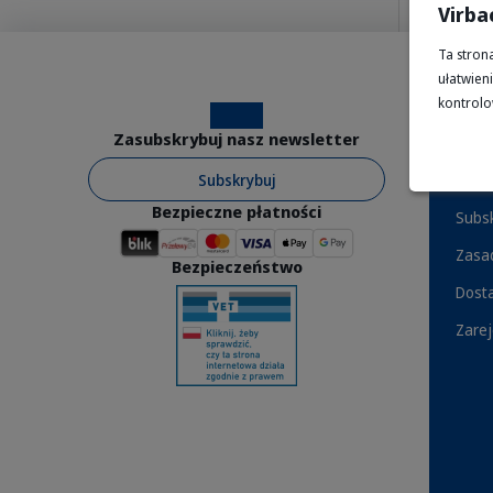
Virba
Ta stron
ułatwieni
kontrolo
Instagram
Facebook
Pomo
Zasubskrybuj nasz newsletter
Subskrybuj
Skont
Bezpieczne płatności
Subsk
Zasad
Bezpieczeństwo
Dosta
Zarej