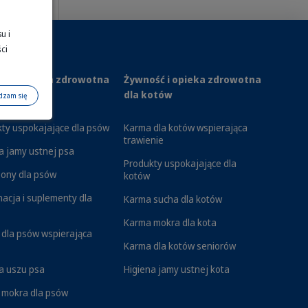
u i
ci
ść i opieka zdrowotna
Żywność i opieka zdrowotna
sów
dla kotów
dzam się
ty uspokajające dla psów
Karma dla kotów wspierająca
trawienie
a jamy ustnej psa
Produkty uspokajające dla
ony dla psów
kotów
nacja i suplementy dla
Karma sucha dla kotów
Karma mokra dla kota
dla psów wspierająca
Karma dla kotów seniorów
a uszu psa
Higiena jamy ustnej kota
 mokra dla psów